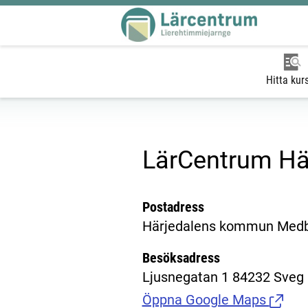
Hitta kur
LärCentrum Hä
Postadress
Härjedalens kommun Medb
Besöksadress
Ljusnegatan 1 84232 Sveg
Öppna Google Maps
(Länk t