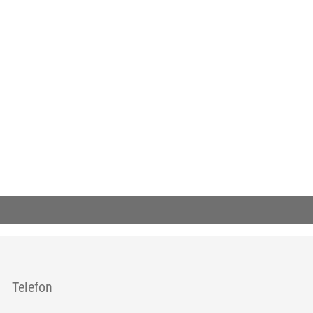
nk till extern sida.)
Telefon