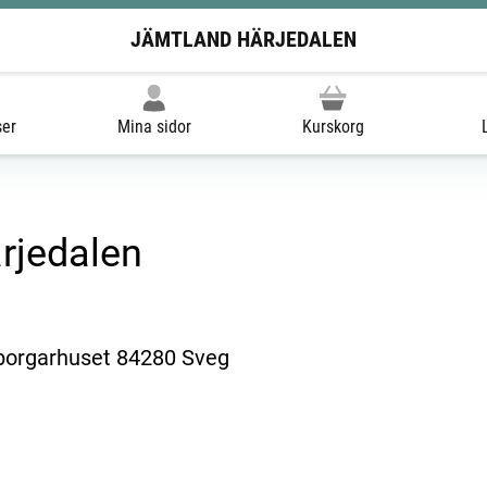
JÄMTLAND HÄRJEDALEN
ser
Mina sidor
Kurskorg
rjedalen
orgarhuset 84280 Sveg
ill extern sida.)