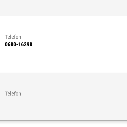
 till extern sida.)
Telefon
0680-16298
 till extern sida.)
Telefon
 till extern sida.)