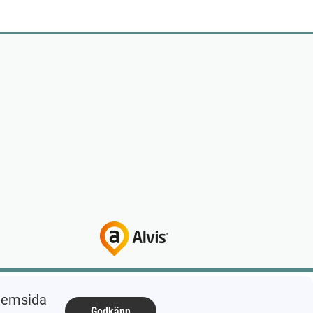
 hemsida
Godkänn