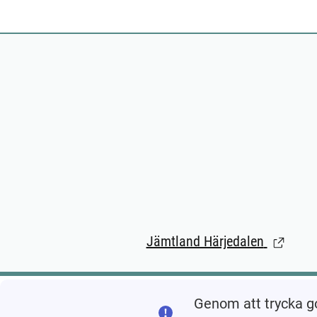
Jämtland Härjedalen
(Länk til
Genom att trycka g