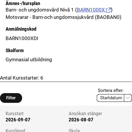
Ämnes-/kursplan
Barn- och ungdomsvård Nivå 1
(
BARN1000X
)
Motsvarar - Barn-och ungdomssjukvård (BAOBAN0)
Anmälningskod
BARN1000XDI
Skolform
Gymnasial utbildning
Antal Kursstarter:
6
Sortera efter:
Filter
Kursstart
Ansökan stänger
2026-09-07
2026-08-07
Kursstart 6059515
Kurslängd
Skola