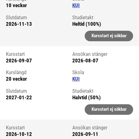
10 veckor
KUI
Slutdatum
Studietakt
2026-11-13
Heltid (100%)
Kursstart ej sökbar
Kursstart
Ansökan stänger
2026-09-07
2026-08-07
Kursstart 6061508
Kurslängd
Skola
20 veckor
KUI
Slutdatum
Studietakt
2027-01-22
Halvtid (50%)
Kursstart ej sökbar
Kursstart
Ansökan stänger
2026-10-12
2026-09-11
Kursstart 6059554