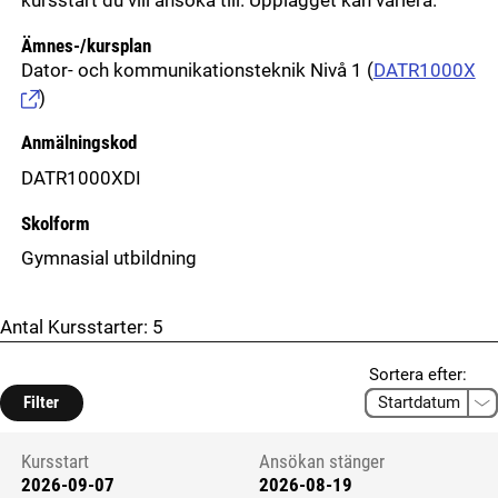
kursstart du vill ansöka till. Upplägget kan variera.
Ämnes-/kursplan
Dator- och kommunikationsteknik Nivå 1
(
DATR1000X
)
Anmälningskod
DATR1000XDI
Skolform
Gymnasial utbildning
Antal Kursstarter:
5
Sortera efter:
Filter
Kursstart
Ansökan stänger
2026-09-07
2026-08-19
Kursstart 6294048