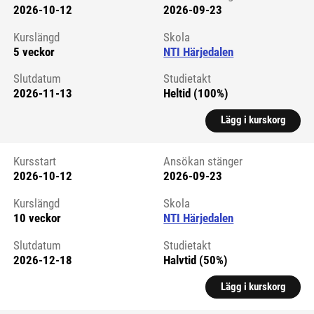
2026-10-12
2026-09-23
Kursstart 6294099
Kurslängd
Skola
5 veckor
NTI Härjedalen
Slutdatum
Studietakt
2026-11-13
Heltid (100%)
Lägg i kurskorg
Kursstart
Ansökan stänger
2026-10-12
2026-09-23
Kursstart 6290056
Kurslängd
Skola
10 veckor
NTI Härjedalen
Slutdatum
Studietakt
2026-12-18
Halvtid (50%)
Lägg i kurskorg