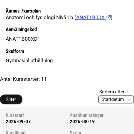
Ämnes-/kursplan
Anatomi och fysiologi Nivå 1b
(
ANAT1B00X
)
Anmälningskod
ANAT1B00XDI
Skolform
Gymnasial utbildning
Antal Kursstarter:
11
Sortera efter:
Filter
Kursstart
Ansökan stänger
2026-09-07
2026-08-19
Kursstart 6294050
Kurslängd
Skola