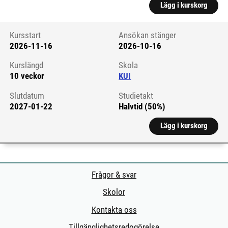
Lägg i kurskorg
Kursstart
Ansökan stänger
2026-11-16
2026-10-16
Kursstart 6059639
Kurslängd
Skola
10 veckor
KUI
Slutdatum
Studietakt
2027-01-22
Halvtid (50%)
Lägg i kurskorg
Frågor & svar
Skolor
Kontakta oss
Tillgänglighetsredogörelse