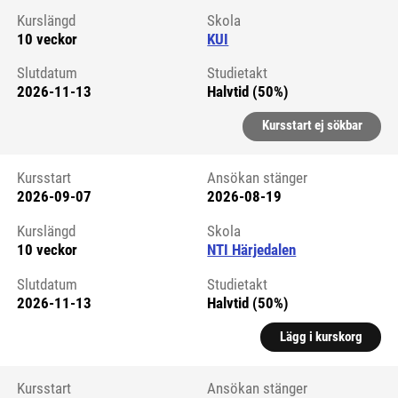
Kurslängd
Skola
10 veckor
KUI
Slutdatum
Studietakt
2026-11-13
Halvtid (50%)
Kursstart ej sökbar
Kursstart
Ansökan stänger
2026-09-07
2026-08-19
Kursstart 6290003
Kurslängd
Skola
10 veckor
NTI Härjedalen
Slutdatum
Studietakt
2026-11-13
Halvtid (50%)
Lägg i kurskorg
Kursstart
Ansökan stänger