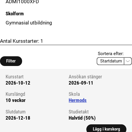
ADMI1000XFD
Skolform
Gymnasial utbildning
Antal Kursstarter:
1
Sortera efter:
Filter
Kursstart
Ansökan stänger
2026-10-12
2026-09-11
Kursstart 6061174
Kurslängd
Skola
10 veckor
Hermods
Slutdatum
Studietakt
2026-12-18
Halvtid (50%)
Lägg i kurskorg