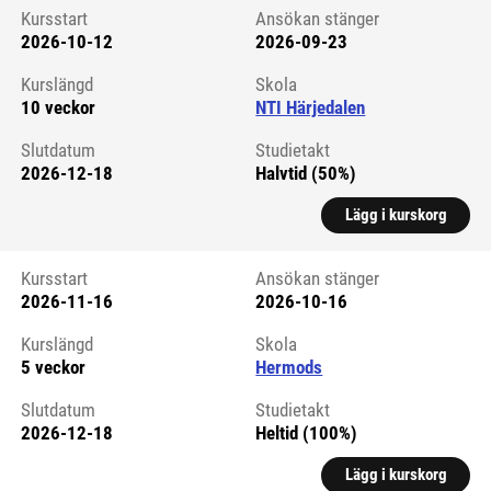
Kursstart
Ansökan stänger
2026-10-12
2026-09-23
Kursstart 6290050
Kurslängd
Skola
10 veckor
NTI Härjedalen
Slutdatum
Studietakt
2026-12-18
Halvtid (50%)
Lägg i kurskorg
Kursstart
Ansökan stänger
2026-11-16
2026-10-16
Kursstart 6061486
Kurslängd
Skola
5 veckor
Hermods
Slutdatum
Studietakt
2026-12-18
Heltid (100%)
Lägg i kurskorg