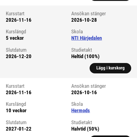
Kursstart
Ansökan stänger
2026-11-16
2026-10-28
Kursstart 6294166
Kurslängd
Skola
5 veckor
NTI Härjedalen
Slutdatum
Studietakt
2026-12-20
Heltid (100%)
Lägg i kurskorg
Kursstart
Ansökan stänger
2026-11-16
2026-10-16
Kursstart 6061464
Kurslängd
Skola
10 veckor
Hermods
Slutdatum
Studietakt
2027-01-22
Halvtid (50%)