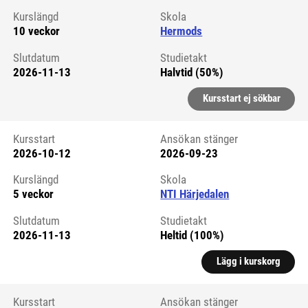
Kurslängd
Skola
10 veckor
Hermods
Slutdatum
Studietakt
2026-11-13
Halvtid (50%)
Kursstart ej sökbar
Kursstart
Ansökan stänger
2026-10-12
2026-09-23
Kursstart 6294115
Kurslängd
Skola
5 veckor
NTI Härjedalen
Slutdatum
Studietakt
2026-11-13
Heltid (100%)
Lägg i kurskorg
Kursstart
Ansökan stänger