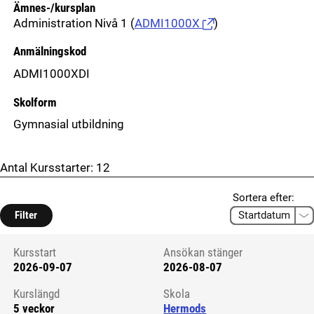
Ämnes-/kursplan
Administration Nivå 1
(
ADMI1000X
)
Anmälningskod
ADMI1000XDI
Skolform
Gymnasial utbildning
Antal Kursstarter:
12
Sortera efter:
Filter
Kursstart
Ansökan stänger
2026-09-07
2026-08-07
Kursstart 6061398
Kurslängd
Skola
5 veckor
Hermods