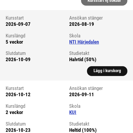
Kursstart ej sökbar
Kursstart
Ansökan stänger
2026-09-07
2026-08-19
Kursstart 6294074
Kurslängd
Skola
5 veckor
NTI Härjedalen
Slutdatum
Studietakt
2026-10-09
Halvtid (50%)
Lägg i kurskorg
Kursstart
Ansökan stänger
2026-10-12
2026-09-11
Kursstart 6264728
Kurslängd
Skola
2 veckor
KUI
Slutdatum
Studietakt
2026-10-23
Heltid (100%)