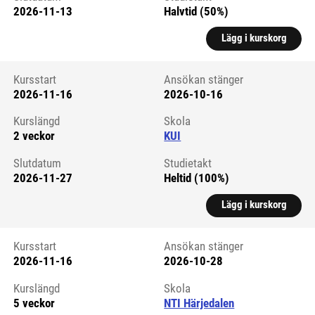
2026-11-13
Halvtid (50%)
Lägg i kurskorg
Kursstart
Ansökan stänger
2026-11-16
2026-10-16
Kursstart 6264729
Kurslängd
Skola
2 veckor
KUI
Slutdatum
Studietakt
2026-11-27
Heltid (100%)
Lägg i kurskorg
Kursstart
Ansökan stänger
2026-11-16
2026-10-28
Kursstart 6294176
Kurslängd
Skola
5 veckor
NTI Härjedalen