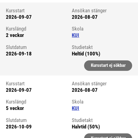
Kursstart
Ansökan stänger
2026-09-07
2026-08-07
Kursstart 6264727
Kurslängd
Skola
2 veckor
KUI
Slutdatum
Studietakt
2026-09-18
Heltid (100%)
Kursstart ej sökbar
Kursstart
Ansökan stänger
2026-09-07
2026-08-07
Kursstart 6059472
Kurslängd
Skola
5 veckor
KUI
Slutdatum
Studietakt
2026-10-09
Halvtid (50%)