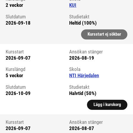
2 veckor
KUI
Slutdatum
Studietakt
2026-09-18
Heltid (100%)
Kursstart ej sökbar
Kursstart
Ansökan stänger
2026-09-07
2026-08-19
Kursstart 6289774
Kurslängd
Skola
5 veckor
NTI Härjedalen
Slutdatum
Studietakt
2026-10-09
Halvtid (50%)
Lägg i kurskorg
Kursstart
Ansökan stänger
2026-09-07
2026-08-07
Kursstart 6059471