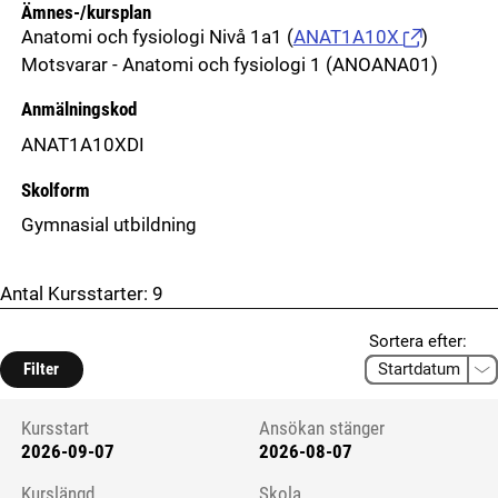
Ämnes-/kursplan
Anatomi och fysiologi Nivå 1a1
(
ANAT1A10X
)
Motsvarar - Anatomi och fysiologi 1 (ANOANA01)
Anmälningskod
ANAT1A10XDI
Skolform
Gymnasial utbildning
Antal Kursstarter:
9
Sortera efter:
Filter
Kursstart
Ansökan stänger
2026-09-07
2026-08-07
Kursstart 6264721
Kurslängd
Skola