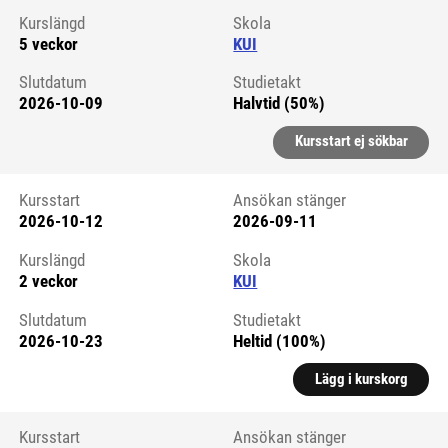
Kurslängd
Skola
5 veckor
KUI
Slutdatum
Studietakt
2026-10-09
Halvtid (50%)
Kursstart ej sökbar
Kursstart
Ansökan stänger
2026-10-12
2026-09-11
Kursstart 6264722
Kurslängd
Skola
2 veckor
KUI
Slutdatum
Studietakt
2026-10-23
Heltid (100%)
Lägg i kurskorg
Kursstart
Ansökan stänger