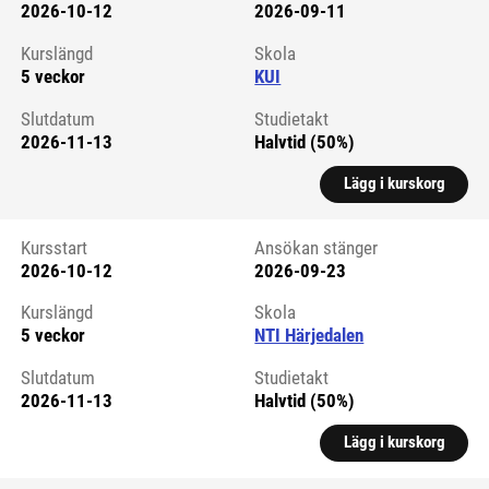
2026-10-12
2026-09-11
Kursstart 6059592
Kurslängd
Skola
5 veckor
KUI
Slutdatum
Studietakt
2026-11-13
Halvtid (50%)
Lägg i kurskorg
Kursstart
Ansökan stänger
2026-10-12
2026-09-23
Kursstart 6289831
Kurslängd
Skola
5 veckor
NTI Härjedalen
Slutdatum
Studietakt
2026-11-13
Halvtid (50%)
Lägg i kurskorg