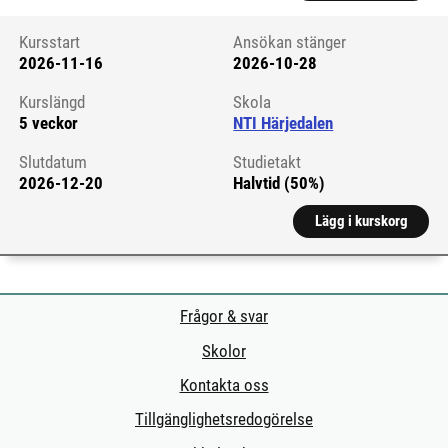
Kursstart
Ansökan stänger
2026-11-16
2026-10-28
Kursstart 6289887
Kurslängd
Skola
5 veckor
NTI Härjedalen
Slutdatum
Studietakt
2026-12-20
Halvtid (50%)
Lägg i kurskorg
Frågor & svar
Skolor
Kontakta oss
Tillgänglighetsredogörelse